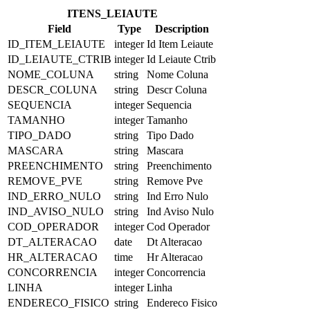
ITENS_LEIAUTE
Field
Type
Description
ID_ITEM_LEIAUTE
integer
Id Item Leiaute
ID_LEIAUTE_CTRIB
integer
Id Leiaute Ctrib
NOME_COLUNA
string
Nome Coluna
DESCR_COLUNA
string
Descr Coluna
SEQUENCIA
integer
Sequencia
TAMANHO
integer
Tamanho
TIPO_DADO
string
Tipo Dado
MASCARA
string
Mascara
PREENCHIMENTO
string
Preenchimento
REMOVE_PVE
string
Remove Pve
IND_ERRO_NULO
string
Ind Erro Nulo
IND_AVISO_NULO
string
Ind Aviso Nulo
COD_OPERADOR
integer
Cod Operador
DT_ALTERACAO
date
Dt Alteracao
HR_ALTERACAO
time
Hr Alteracao
CONCORRENCIA
integer
Concorrencia
LINHA
integer
Linha
ENDERECO_FISICO
string
Endereco Fisico