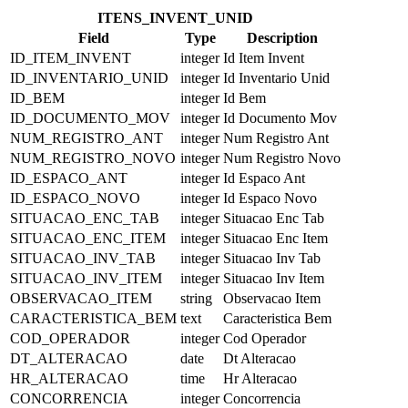
ITENS_INVENT_UNID
Field
Type
Description
ID_ITEM_INVENT
integer
Id Item Invent
ID_INVENTARIO_UNID
integer
Id Inventario Unid
ID_BEM
integer
Id Bem
ID_DOCUMENTO_MOV
integer
Id Documento Mov
NUM_REGISTRO_ANT
integer
Num Registro Ant
NUM_REGISTRO_NOVO
integer
Num Registro Novo
ID_ESPACO_ANT
integer
Id Espaco Ant
ID_ESPACO_NOVO
integer
Id Espaco Novo
SITUACAO_ENC_TAB
integer
Situacao Enc Tab
SITUACAO_ENC_ITEM
integer
Situacao Enc Item
SITUACAO_INV_TAB
integer
Situacao Inv Tab
SITUACAO_INV_ITEM
integer
Situacao Inv Item
OBSERVACAO_ITEM
string
Observacao Item
CARACTERISTICA_BEM
text
Caracteristica Bem
COD_OPERADOR
integer
Cod Operador
DT_ALTERACAO
date
Dt Alteracao
HR_ALTERACAO
time
Hr Alteracao
CONCORRENCIA
integer
Concorrencia