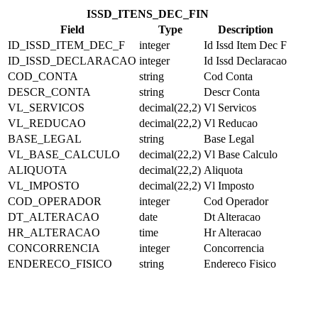
ISSD_ITENS_DEC_FIN
Field
Type
Description
ID_ISSD_ITEM_DEC_F
integer
Id Issd Item Dec F
ID_ISSD_DECLARACAO
integer
Id Issd Declaracao
COD_CONTA
string
Cod Conta
DESCR_CONTA
string
Descr Conta
VL_SERVICOS
decimal(22,2)
Vl Servicos
VL_REDUCAO
decimal(22,2)
Vl Reducao
BASE_LEGAL
string
Base Legal
VL_BASE_CALCULO
decimal(22,2)
Vl Base Calculo
ALIQUOTA
decimal(22,2)
Aliquota
VL_IMPOSTO
decimal(22,2)
Vl Imposto
COD_OPERADOR
integer
Cod Operador
DT_ALTERACAO
date
Dt Alteracao
HR_ALTERACAO
time
Hr Alteracao
CONCORRENCIA
integer
Concorrencia
ENDERECO_FISICO
string
Endereco Fisico