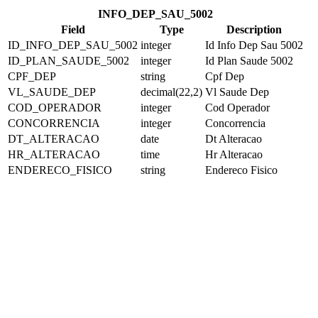
INFO_DEP_SAU_5002
Field
Type
Description
ID_INFO_DEP_SAU_5002
integer
Id Info Dep Sau 5002
ID_PLAN_SAUDE_5002
integer
Id Plan Saude 5002
CPF_DEP
string
Cpf Dep
VL_SAUDE_DEP
decimal(22,2)
Vl Saude Dep
COD_OPERADOR
integer
Cod Operador
CONCORRENCIA
integer
Concorrencia
DT_ALTERACAO
date
Dt Alteracao
HR_ALTERACAO
time
Hr Alteracao
ENDERECO_FISICO
string
Endereco Fisico