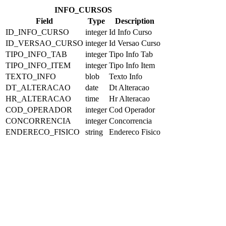
INFO_CURSOS
Field
Type
Description
ID_INFO_CURSO
integer
Id Info Curso
ID_VERSAO_CURSO
integer
Id Versao Curso
TIPO_INFO_TAB
integer
Tipo Info Tab
TIPO_INFO_ITEM
integer
Tipo Info Item
TEXTO_INFO
blob
Texto Info
DT_ALTERACAO
date
Dt Alteracao
HR_ALTERACAO
time
Hr Alteracao
COD_OPERADOR
integer
Cod Operador
CONCORRENCIA
integer
Concorrencia
ENDERECO_FISICO
string
Endereco Fisico