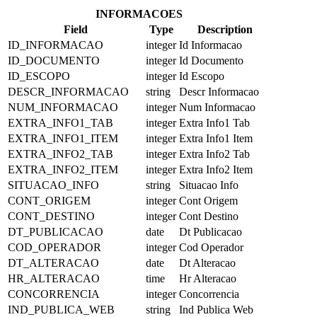
INFORMACOES
Field
Type
Description
ID_INFORMACAO
integer
Id Informacao
ID_DOCUMENTO
integer
Id Documento
ID_ESCOPO
integer
Id Escopo
DESCR_INFORMACAO
string
Descr Informacao
NUM_INFORMACAO
integer
Num Informacao
EXTRA_INFO1_TAB
integer
Extra Info1 Tab
EXTRA_INFO1_ITEM
integer
Extra Info1 Item
EXTRA_INFO2_TAB
integer
Extra Info2 Tab
EXTRA_INFO2_ITEM
integer
Extra Info2 Item
SITUACAO_INFO
string
Situacao Info
CONT_ORIGEM
integer
Cont Origem
CONT_DESTINO
integer
Cont Destino
DT_PUBLICACAO
date
Dt Publicacao
COD_OPERADOR
integer
Cod Operador
DT_ALTERACAO
date
Dt Alteracao
HR_ALTERACAO
time
Hr Alteracao
CONCORRENCIA
integer
Concorrencia
IND_PUBLICA_WEB
string
Ind Publica Web