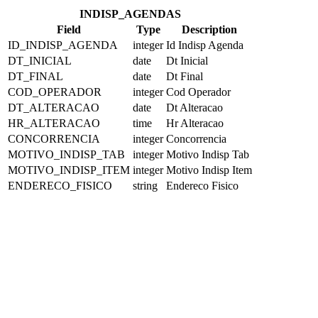
INDISP_AGENDAS
Field
Type
Description
ID_INDISP_AGENDA
integer
Id Indisp Agenda
DT_INICIAL
date
Dt Inicial
DT_FINAL
date
Dt Final
COD_OPERADOR
integer
Cod Operador
DT_ALTERACAO
date
Dt Alteracao
HR_ALTERACAO
time
Hr Alteracao
CONCORRENCIA
integer
Concorrencia
MOTIVO_INDISP_TAB
integer
Motivo Indisp Tab
MOTIVO_INDISP_ITEM
integer
Motivo Indisp Item
ENDERECO_FISICO
string
Endereco Fisico