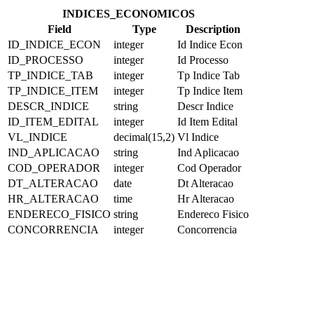
INDICES_ECONOMICOS
Field
Type
Description
ID_INDICE_ECON
integer
Id Indice Econ
ID_PROCESSO
integer
Id Processo
TP_INDICE_TAB
integer
Tp Indice Tab
TP_INDICE_ITEM
integer
Tp Indice Item
DESCR_INDICE
string
Descr Indice
ID_ITEM_EDITAL
integer
Id Item Edital
VL_INDICE
decimal(15,2)
Vl Indice
IND_APLICACAO
string
Ind Aplicacao
COD_OPERADOR
integer
Cod Operador
DT_ALTERACAO
date
Dt Alteracao
HR_ALTERACAO
time
Hr Alteracao
ENDERECO_FISICO
string
Endereco Fisico
CONCORRENCIA
integer
Concorrencia