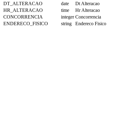
DT_ALTERACAO
date
Dt Alteracao
HR_ALTERACAO
time
Hr Alteracao
CONCORRENCIA
integer
Concorrencia
ENDERECO_FISICO
string
Endereco Fisico