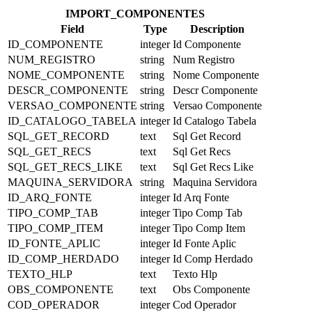
IMPORT_COMPONENTES
Field
Type
Description
ID_COMPONENTE
integer
Id Componente
NUM_REGISTRO
string
Num Registro
NOME_COMPONENTE
string
Nome Componente
DESCR_COMPONENTE
string
Descr Componente
VERSAO_COMPONENTE
string
Versao Componente
ID_CATALOGO_TABELA
integer
Id Catalogo Tabela
SQL_GET_RECORD
text
Sql Get Record
SQL_GET_RECS
text
Sql Get Recs
SQL_GET_RECS_LIKE
text
Sql Get Recs Like
MAQUINA_SERVIDORA
string
Maquina Servidora
ID_ARQ_FONTE
integer
Id Arq Fonte
TIPO_COMP_TAB
integer
Tipo Comp Tab
TIPO_COMP_ITEM
integer
Tipo Comp Item
ID_FONTE_APLIC
integer
Id Fonte Aplic
ID_COMP_HERDADO
integer
Id Comp Herdado
TEXTO_HLP
text
Texto Hlp
OBS_COMPONENTE
text
Obs Componente
COD_OPERADOR
integer
Cod Operador