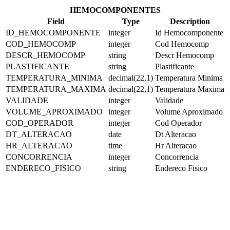
HEMOCOMPONENTES
Field
Type
Description
ID_HEMOCOMPONENTE
integer
Id Hemocomponente
COD_HEMOCOMP
integer
Cod Hemocomp
DESCR_HEMOCOMP
string
Descr Hemocomp
PLASTIFICANTE
string
Plastificante
TEMPERATURA_MINIMA
decimal(22,1)
Temperatura Minima
TEMPERATURA_MAXIMA
decimal(22,1)
Temperatura Maxima
VALIDADE
integer
Validade
VOLUME_APROXIMADO
integer
Volume Aproximado
COD_OPERADOR
integer
Cod Operador
DT_ALTERACAO
date
Dt Alteracao
HR_ALTERACAO
time
Hr Alteracao
CONCORRENCIA
integer
Concorrencia
ENDERECO_FISICO
string
Endereco Fisico