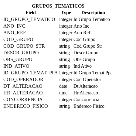
GRUPOS_TEMATICOS
Field
Type
Description
ID_GRUPO_TEMATICO
integer
Id Grupo Tematico
ANO_INC
integer
Ano Inc
ANO_REF
integer
Ano Ref
COD_GRUPO
integer
Cod Grupo
COD_GRUPO_STR
string
Cod Grupo Str
DESCR_GRUPO
string
Descr Grupo
OBS_GRUPO
string
Obs Grupo
IND_ATIVO
string
Ind Ativo
ID_GRUPO_TEMAT_PPA
integer
Id Grupo Temat Ppa
COD_OPERADOR
integer
Cod Operador
DT_ALTERACAO
date
Dt Alteracao
HR_ALTERACAO
time
Hr Alteracao
CONCORRENCIA
integer
Concorrencia
ENDERECO_FISICO
string
Endereco Fisico