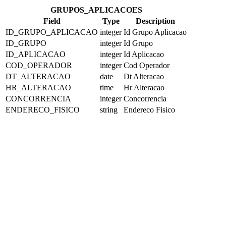
GRUPOS_APLICACOES
Field
Type
Description
ID_GRUPO_APLICACAO
integer
Id Grupo Aplicacao
ID_GRUPO
integer
Id Grupo
ID_APLICACAO
integer
Id Aplicacao
COD_OPERADOR
integer
Cod Operador
DT_ALTERACAO
date
Dt Alteracao
HR_ALTERACAO
time
Hr Alteracao
CONCORRENCIA
integer
Concorrencia
ENDERECO_FISICO
string
Endereco Fisico