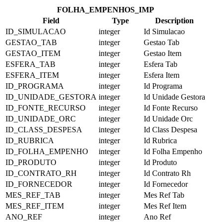
FOLHA_EMPENHOS_IMP
Field
Type
Description
ID_SIMULACAO
integer
Id Simulacao
GESTAO_TAB
integer
Gestao Tab
GESTAO_ITEM
integer
Gestao Item
ESFERA_TAB
integer
Esfera Tab
ESFERA_ITEM
integer
Esfera Item
ID_PROGRAMA
integer
Id Programa
ID_UNIDADE_GESTORA
integer
Id Unidade Gestora
ID_FONTE_RECURSO
integer
Id Fonte Recurso
ID_UNIDADE_ORC
integer
Id Unidade Orc
ID_CLASS_DESPESA
integer
Id Class Despesa
ID_RUBRICA
integer
Id Rubrica
ID_FOLHA_EMPENHO
integer
Id Folha Empenho
ID_PRODUTO
integer
Id Produto
ID_CONTRATO_RH
integer
Id Contrato Rh
ID_FORNECEDOR
integer
Id Fornecedor
MES_REF_TAB
integer
Mes Ref Tab
MES_REF_ITEM
integer
Mes Ref Item
ANO_REF
integer
Ano Ref