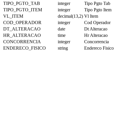
TIPO_PGTO_TAB
integer
Tipo Pgto Tab
TIPO_PGTO_ITEM
integer
Tipo Pgto Item
VL_ITEM
decimal(13,2)
Vl Item
COD_OPERADOR
integer
Cod Operador
DT_ALTERACAO
date
Dt Alteracao
HR_ALTERACAO
time
Hr Alteracao
CONCORRENCIA
integer
Concorrencia
ENDERECO_FISICO
string
Endereco Fisico