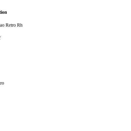
tion
cao Retro Rh
f
tro