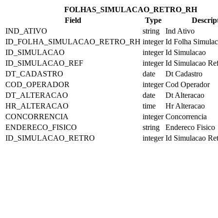
FOLHAS_SIMULACAO_RETRO_RH
Field
Type
Descrip
IND_ATIVO
string
Ind Ativo
ID_FOLHA_SIMULACAO_RETRO_RH
integer
Id Folha Simula
ID_SIMULACAO
integer
Id Simulacao
ID_SIMULACAO_REF
integer
Id Simulacao Re
DT_CADASTRO
date
Dt Cadastro
COD_OPERADOR
integer
Cod Operador
DT_ALTERACAO
date
Dt Alteracao
HR_ALTERACAO
time
Hr Alteracao
CONCORRENCIA
integer
Concorrencia
ENDERECO_FISICO
string
Endereco Fisico
ID_SIMULACAO_RETRO
integer
Id Simulacao Re