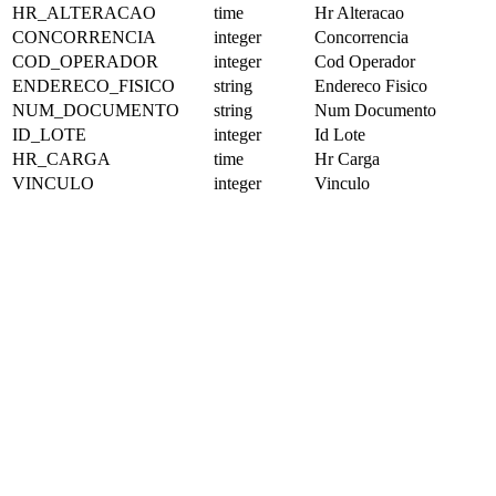
HR_ALTERACAO
time
Hr Alteracao
CONCORRENCIA
integer
Concorrencia
COD_OPERADOR
integer
Cod Operador
ENDERECO_FISICO
string
Endereco Fisico
NUM_DOCUMENTO
string
Num Documento
ID_LOTE
integer
Id Lote
HR_CARGA
time
Hr Carga
VINCULO
integer
Vinculo