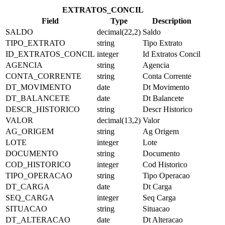
EXTRATOS_CONCIL
Field
Type
Description
SALDO
decimal(22,2)
Saldo
TIPO_EXTRATO
string
Tipo Extrato
ID_EXTRATOS_CONCIL
integer
Id Extratos Concil
AGENCIA
string
Agencia
CONTA_CORRENTE
string
Conta Corrente
DT_MOVIMENTO
date
Dt Movimento
DT_BALANCETE
date
Dt Balancete
DESCR_HISTORICO
string
Descr Historico
VALOR
decimal(13,2)
Valor
AG_ORIGEM
string
Ag Origem
LOTE
integer
Lote
DOCUMENTO
string
Documento
COD_HISTORICO
integer
Cod Historico
TIPO_OPERACAO
string
Tipo Operacao
DT_CARGA
date
Dt Carga
SEQ_CARGA
integer
Seq Carga
SITUACAO
string
Situacao
DT_ALTERACAO
date
Dt Alteracao