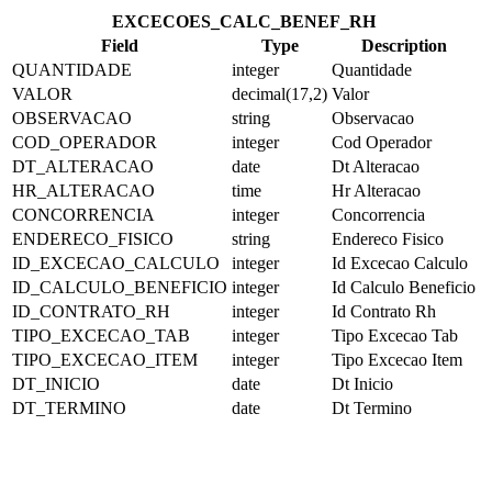
EXCECOES_CALC_BENEF_RH
Field
Type
Description
QUANTIDADE
integer
Quantidade
VALOR
decimal(17,2)
Valor
OBSERVACAO
string
Observacao
COD_OPERADOR
integer
Cod Operador
DT_ALTERACAO
date
Dt Alteracao
HR_ALTERACAO
time
Hr Alteracao
CONCORRENCIA
integer
Concorrencia
ENDERECO_FISICO
string
Endereco Fisico
ID_EXCECAO_CALCULO
integer
Id Excecao Calculo
ID_CALCULO_BENEFICIO
integer
Id Calculo Beneficio
ID_CONTRATO_RH
integer
Id Contrato Rh
TIPO_EXCECAO_TAB
integer
Tipo Excecao Tab
TIPO_EXCECAO_ITEM
integer
Tipo Excecao Item
DT_INICIO
date
Dt Inicio
DT_TERMINO
date
Dt Termino