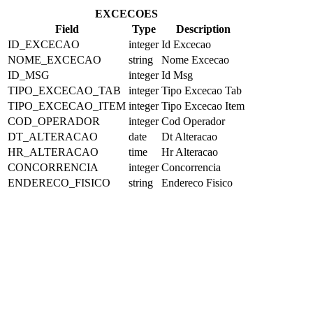
EXCECOES
Field
Type
Description
ID_EXCECAO
integer
Id Excecao
NOME_EXCECAO
string
Nome Excecao
ID_MSG
integer
Id Msg
TIPO_EXCECAO_TAB
integer
Tipo Excecao Tab
TIPO_EXCECAO_ITEM
integer
Tipo Excecao Item
COD_OPERADOR
integer
Cod Operador
DT_ALTERACAO
date
Dt Alteracao
HR_ALTERACAO
time
Hr Alteracao
CONCORRENCIA
integer
Concorrencia
ENDERECO_FISICO
string
Endereco Fisico