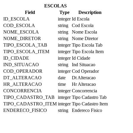
ESCOLAS
Field
Type
Description
ID_ESCOLA
integer
Id Escola
COD_ESCOLA
string
Cod Escola
NOME_ESCOLA
string
Nome Escola
NOME_DIRETOR
string
Nome Diretor
TIPO_ESCOLA_TAB
integer
Tipo Escola Tab
TIPO_ESCOLA_ITEM
integer
Tipo Escola Item
ID_CIDADE
integer
Id Cidade
IND_SITUACAO
string
Ind Situacao
COD_OPERADOR
integer
Cod Operador
DT_ALTERACAO
date
Dt Alteracao
HR_ALTERACAO
time
Hr Alteracao
CONCORRENCIA
integer
Concorrencia
TIPO_CADASTRO_TAB
integer
Tipo Cadastro Tab
TIPO_CADASTRO_ITEM
integer
Tipo Cadastro Item
ENDERECO_FISICO
string
Endereco Fisico