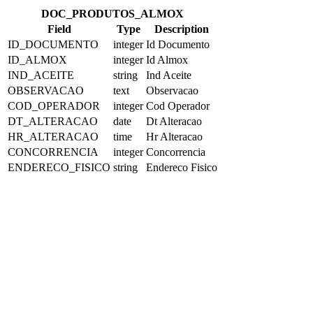
DOC_PRODUTOS_ALMOX
Field
Type
Description
ID_DOCUMENTO
integer
Id Documento
ID_ALMOX
integer
Id Almox
IND_ACEITE
string
Ind Aceite
OBSERVACAO
text
Observacao
COD_OPERADOR
integer
Cod Operador
DT_ALTERACAO
date
Dt Alteracao
HR_ALTERACAO
time
Hr Alteracao
CONCORRENCIA
integer
Concorrencia
ENDERECO_FISICO
string
Endereco Fisico