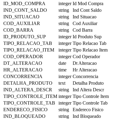
ID_MOD_COMPRA
integer
Id Mod Compra
IND_CONT_SALDO
string
Ind Cont Saldo
IND_SITUACAO
string
Ind Situacao
COD_AUXILIAR
string
Cod Auxiliar
COD_BARRA
string
Cod Barra
ID_PRODUTO_SUP
integer
Id Produto Sup
TIPO_RELACAO_TAB
integer
Tipo Relacao Tab
TIPO_RELACAO_ITEM
integer
Tipo Relacao Item
COD_OPERADOR
integer
Cod Operador
DT_ALTERACAO
date
Dt Alteracao
HR_ALTERACAO
time
Hr Alteracao
CONCORRENCIA
integer
Concorrencia
DETALHA_PRODUTO
text
Detalha Produto
IND_ALTERA_DESCR
string
Ind Altera Descr
TIPO_CONTROLE_ITEM
integer
Tipo Controle Item
TIPO_CONTROLE_TAB
integer
Tipo Controle Tab
ENDERECO_FISICO
string
Endereco Fisico
IND_BLOQUEADO
string
Ind Bloqueado