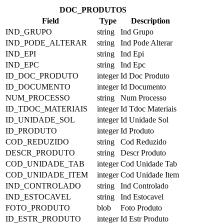
DOC_PRODUTOS
Field
Type
Description
IND_GRUPO
string
Ind Grupo
IND_PODE_ALTERAR
string
Ind Pode Alterar
IND_EPI
string
Ind Epi
IND_EPC
string
Ind Epc
ID_DOC_PRODUTO
integer
Id Doc Produto
ID_DOCUMENTO
integer
Id Documento
NUM_PROCESSO
string
Num Processo
ID_TDOC_MATERIAIS
integer
Id Tdoc Materiais
ID_UNIDADE_SOL
integer
Id Unidade Sol
ID_PRODUTO
integer
Id Produto
COD_REDUZIDO
string
Cod Reduzido
DESCR_PRODUTO
string
Descr Produto
COD_UNIDADE_TAB
integer
Cod Unidade Tab
COD_UNIDADE_ITEM
integer
Cod Unidade Item
IND_CONTROLADO
string
Ind Controlado
IND_ESTOCAVEL
string
Ind Estocavel
FOTO_PRODUTO
blob
Foto Produto
ID_ESTR_PRODUTO
integer
Id Estr Produto