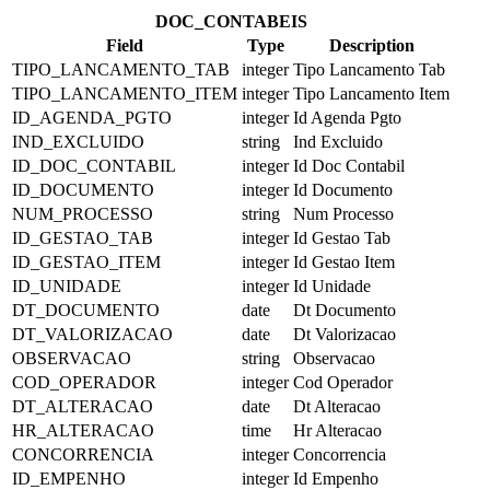
DOC_CONTABEIS
Field
Type
Description
TIPO_LANCAMENTO_TAB
integer
Tipo Lancamento Tab
TIPO_LANCAMENTO_ITEM
integer
Tipo Lancamento Item
ID_AGENDA_PGTO
integer
Id Agenda Pgto
IND_EXCLUIDO
string
Ind Excluido
ID_DOC_CONTABIL
integer
Id Doc Contabil
ID_DOCUMENTO
integer
Id Documento
NUM_PROCESSO
string
Num Processo
ID_GESTAO_TAB
integer
Id Gestao Tab
ID_GESTAO_ITEM
integer
Id Gestao Item
ID_UNIDADE
integer
Id Unidade
DT_DOCUMENTO
date
Dt Documento
DT_VALORIZACAO
date
Dt Valorizacao
OBSERVACAO
string
Observacao
COD_OPERADOR
integer
Cod Operador
DT_ALTERACAO
date
Dt Alteracao
HR_ALTERACAO
time
Hr Alteracao
CONCORRENCIA
integer
Concorrencia
ID_EMPENHO
integer
Id Empenho