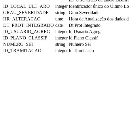
ID_LOCAL_ULT_ARQ
integer
Identificador único do Último L
GRAU_SEVERIDADE
string
Grau Severidade
HR_ALTERACAO
time
Hora de Atualização dos dad
DT_PROT_INTEGRADO
date
Dt Prot Integrado
ID_USUARIO_AGREG
integer
Id Usuario Agreg
ID_PLANO_CLASSIF
integer
Id Plano Classif
NUMERO_SEI
string
Numero Sei
ID_TRAMITACAO
integer
Id Tramitacao