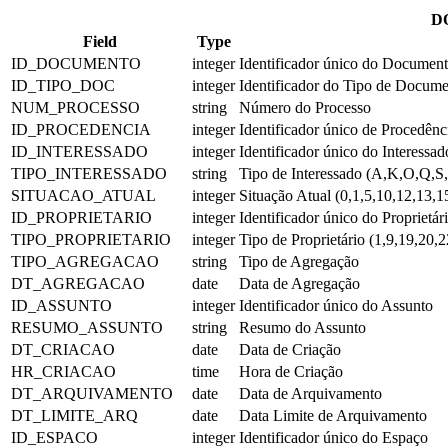
D
Field
Type
ID_DOCUMENTO
integer
Identificador único do Documen
ID_TIPO_DOC
integer
Identificador do Tipo de Docum
NUM_PROCESSO
string
Número do Processo
ID_PROCEDENCIA
integer
Identificador único de Procedênc
ID_INTERESSADO
integer
Identificador único do Interessad
TIPO_INTERESSADO
string
Tipo de Interessado (A,K,O,Q,S
SITUACAO_ATUAL
integer
Situação Atual (0,1,5,10,12,13,
ID_PROPRIETARIO
integer
Identificador único do Proprietár
TIPO_PROPRIETARIO
integer
Tipo de Proprietário (1,9,19,20,
TIPO_AGREGACAO
string
Tipo de Agregação
DT_AGREGACAO
date
Data de Agregação
ID_ASSUNTO
integer
Identificador único do Assunto
RESUMO_ASSUNTO
string
Resumo do Assunto
DT_CRIACAO
date
Data de Criação
HR_CRIACAO
time
Hora de Criação
DT_ARQUIVAMENTO
date
Data de Arquivamento
DT_LIMITE_ARQ
date
Data Limite de Arquivamento
ID_ESPACO
integer
Identificador único do Espaço