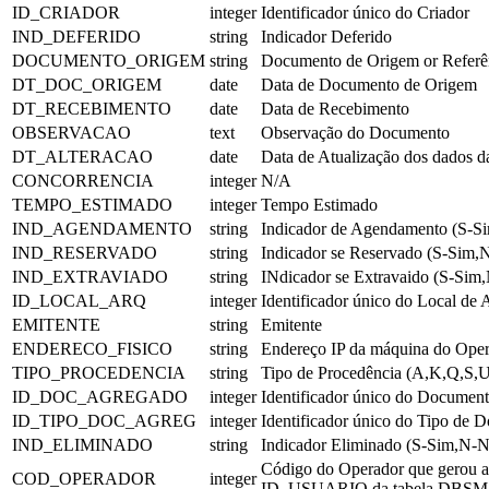
ID_CRIADOR
integer
Identificador único do Criador
IND_DEFERIDO
string
Indicador Deferido
DOCUMENTO_ORIGEM
string
Documento de Origem or Referê
DT_DOC_ORIGEM
date
Data de Documento de Origem
DT_RECEBIMENTO
date
Data de Recebimento
OBSERVACAO
text
Observação do Documento
DT_ALTERACAO
date
Data de Atualização dos dado
CONCORRENCIA
integer
N/A
TEMPO_ESTIMADO
integer
Tempo Estimado
IND_AGENDAMENTO
string
Indicador de Agendamento (S-S
IND_RESERVADO
string
Indicador se Reservado (S-Sim,
IND_EXTRAVIADO
string
INdicador se Extravaido (S-Sim
ID_LOCAL_ARQ
integer
Identificador único do Local de
EMITENTE
string
Emitente
ENDERECO_FISICO
string
Endereço IP da máquina do Op
TIPO_PROCEDENCIA
string
Tipo de Procedência (A,K,Q,S,
ID_DOC_AGREGADO
integer
Identificador único do Documen
ID_TIPO_DOC_AGREG
integer
Identificador único do Tipo de
IND_ELIMINADO
string
Indicador Eliminado (S-Sim,N-
Código do Operador que gerou
COD_OPERADOR
integer
ID_USUARIO da tabela DBS