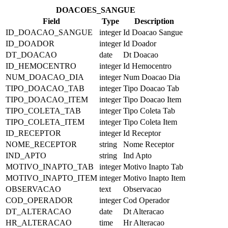
DOACOES_SANGUE
Field
Type
Description
ID_DOACAO_SANGUE
integer
Id Doacao Sangue
ID_DOADOR
integer
Id Doador
DT_DOACAO
date
Dt Doacao
ID_HEMOCENTRO
integer
Id Hemocentro
NUM_DOACAO_DIA
integer
Num Doacao Dia
TIPO_DOACAO_TAB
integer
Tipo Doacao Tab
TIPO_DOACAO_ITEM
integer
Tipo Doacao Item
TIPO_COLETA_TAB
integer
Tipo Coleta Tab
TIPO_COLETA_ITEM
integer
Tipo Coleta Item
ID_RECEPTOR
integer
Id Receptor
NOME_RECEPTOR
string
Nome Receptor
IND_APTO
string
Ind Apto
MOTIVO_INAPTO_TAB
integer
Motivo Inapto Tab
MOTIVO_INAPTO_ITEM
integer
Motivo Inapto Item
OBSERVACAO
text
Observacao
COD_OPERADOR
integer
Cod Operador
DT_ALTERACAO
date
Dt Alteracao
HR_ALTERACAO
time
Hr Alteracao