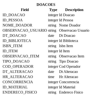
DOACOES
Field
Type
Description
ID_DOACAO
integer
Id Doacao
ID_PESSOA
integer
Id Pessoa
NOME_DOADOR
string
Nome Doador
OBSERVACAO_USUARIO
string
Observacao Usuario
DT_DOACAO
date
Dt Doacao
ID_BIBLIOTECA
integer
Id Biblioteca
ISBN_ITEM
string
Isbn Item
ID_ITEM
integer
Id Item
OBSERVACAO_ITEM
string
Observacao Item
TIPO_DOACAO
string
Tipo Doacao
COD_OPERADOR
integer
Cod Operador
DT_ALTERACAO
date
Dt Alteracao
HR_ALTERACAO
time
Hr Alteracao
CONCORRENCIA
integer
Concorrencia
ID_MATERIAL
integer
Id Material
ENDERECO_FISICO
string
Endereco Fisico