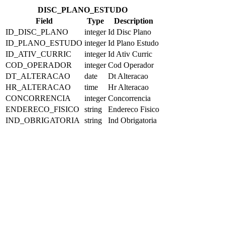
DISC_PLANO_ESTUDO
Field
Type
Description
ID_DISC_PLANO
integer
Id Disc Plano
ID_PLANO_ESTUDO
integer
Id Plano Estudo
ID_ATIV_CURRIC
integer
Id Ativ Curric
COD_OPERADOR
integer
Cod Operador
DT_ALTERACAO
date
Dt Alteracao
HR_ALTERACAO
time
Hr Alteracao
CONCORRENCIA
integer
Concorrencia
ENDERECO_FISICO
string
Endereco Fisico
IND_OBRIGATORIA
string
Ind Obrigatoria