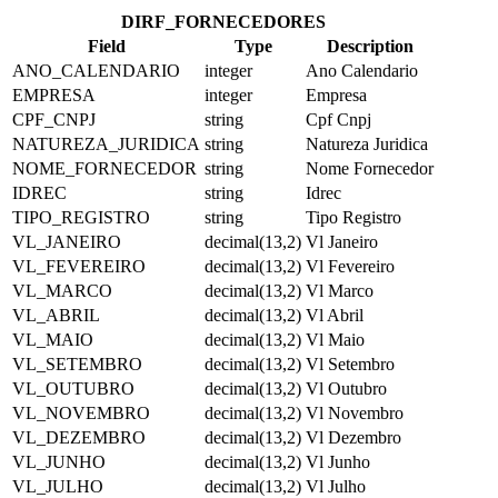
DIRF_FORNECEDORES
Field
Type
Description
ANO_CALENDARIO
integer
Ano Calendario
EMPRESA
integer
Empresa
CPF_CNPJ
string
Cpf Cnpj
NATUREZA_JURIDICA
string
Natureza Juridica
NOME_FORNECEDOR
string
Nome Fornecedor
IDREC
string
Idrec
TIPO_REGISTRO
string
Tipo Registro
VL_JANEIRO
decimal(13,2)
Vl Janeiro
VL_FEVEREIRO
decimal(13,2)
Vl Fevereiro
VL_MARCO
decimal(13,2)
Vl Marco
VL_ABRIL
decimal(13,2)
Vl Abril
VL_MAIO
decimal(13,2)
Vl Maio
VL_SETEMBRO
decimal(13,2)
Vl Setembro
VL_OUTUBRO
decimal(13,2)
Vl Outubro
VL_NOVEMBRO
decimal(13,2)
Vl Novembro
VL_DEZEMBRO
decimal(13,2)
Vl Dezembro
VL_JUNHO
decimal(13,2)
Vl Junho
VL_JULHO
decimal(13,2)
Vl Julho