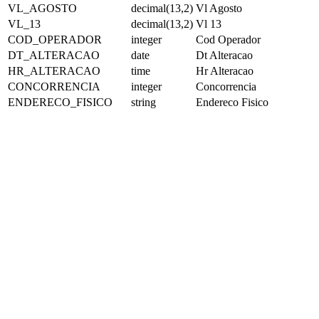
VL_AGOSTO
decimal(13,2)
Vl Agosto
VL_13
decimal(13,2)
Vl 13
COD_OPERADOR
integer
Cod Operador
DT_ALTERACAO
date
Dt Alteracao
HR_ALTERACAO
time
Hr Alteracao
CONCORRENCIA
integer
Concorrencia
ENDERECO_FISICO
string
Endereco Fisico