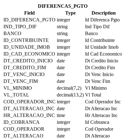
DIFERENCAS_PGTO
Field
Type
Description
ID_DIFERENCA_PGTO
integer
Id Diferenca Pgto
IND_TIPO_DIF
string
Ind Tipo Dif
BANCO
string
Banco
ID_CONTRIBUINTE
integer
Id Contribuinte
ID_UNIDADE_IMOB
integer
Id Unidade Imob
ID_CAD_ECONOMICO
integer
Id Cad Economico
DT_CREDITO_INICIO
date
Dt Credito Inicio
DT_CREDITO_FIM
date
Dt Credito Fim
DT_VENC_INICIO
date
Dt Venc Inicio
DT_VENC_FIM
date
Dt Venc Fim
VL_MINIMO
decimal(7,2)
Vl Minimo
VL_TOTAL
decimal(13,2)
Vl Total
COD_OPERADOR_INC
integer
Cod Operador Inc
DT_ALTERACAO_INC
date
Dt Alteracao Inc
HR_ALTERACAO_INC
time
Hr Alteracao Inc
ID_COBRANCA
integer
Id Cobranca
COD_OPERADOR
integer
Cod Operador
DT_ALTERACAO
date
Dt Alteracao