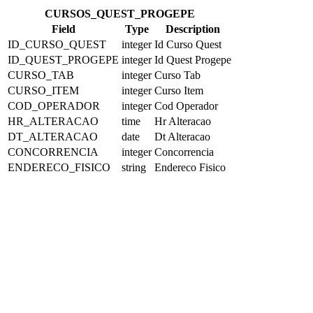
CURSOS_QUEST_PROGEPE
Field
Type
Description
ID_CURSO_QUEST
integer
Id Curso Quest
ID_QUEST_PROGEPE
integer
Id Quest Progepe
CURSO_TAB
integer
Curso Tab
CURSO_ITEM
integer
Curso Item
COD_OPERADOR
integer
Cod Operador
HR_ALTERACAO
time
Hr Alteracao
DT_ALTERACAO
date
Dt Alteracao
CONCORRENCIA
integer
Concorrencia
ENDERECO_FISICO
string
Endereco Fisico