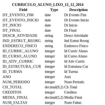
CURRICULO_ALUNO_LIXO_12_12_2014
Field
Type
Description
DT_EVENTO_FIM
date
Dt Evento Fim
DT_EVENTO_INICIO
date
Dt Evento Inicio
DT_INICIO
date
Dt Inicio
DT_FINAL
date
Dt Final
DESCR_ATIVIDADE
string
Descr Atividade
IND_ESTRUT_REORG
string
Ind Estrut Reorg
ENDERECO_FISICO
string
Endereco Fisico
ID_CURRIC_ALUNO
integer
Id Curric Aluno
ID_CURSO_ALUNO
integer
Id Curso Aluno
ID_ATIV_CURRIC
integer
Id Ativ Curric
ID_ESTRUTURA_CUR
integer
Id Estrutura Cur
ID_TURMA
integer
Id Turma
ANO
integer
Ano
NUM_PERIODO
integer
Num Periodo
CH_TOTAL
decimal(9,2)
Ch Total
CREDITOS
integer
Creditos
MEDIA_FINAL
decimal(5,2)
Media Final
NUM_FALTAS
integer
Num Faltas