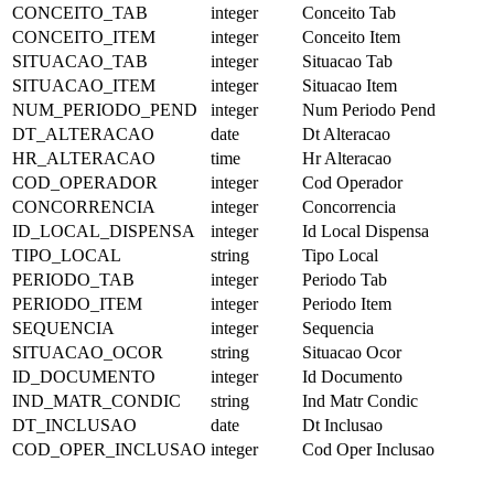
CONCEITO_TAB
integer
Conceito Tab
CONCEITO_ITEM
integer
Conceito Item
SITUACAO_TAB
integer
Situacao Tab
SITUACAO_ITEM
integer
Situacao Item
NUM_PERIODO_PEND
integer
Num Periodo Pend
DT_ALTERACAO
date
Dt Alteracao
HR_ALTERACAO
time
Hr Alteracao
COD_OPERADOR
integer
Cod Operador
CONCORRENCIA
integer
Concorrencia
ID_LOCAL_DISPENSA
integer
Id Local Dispensa
TIPO_LOCAL
string
Tipo Local
PERIODO_TAB
integer
Periodo Tab
PERIODO_ITEM
integer
Periodo Item
SEQUENCIA
integer
Sequencia
SITUACAO_OCOR
string
Situacao Ocor
ID_DOCUMENTO
integer
Id Documento
IND_MATR_CONDIC
string
Ind Matr Condic
DT_INCLUSAO
date
Dt Inclusao
COD_OPER_INCLUSAO
integer
Cod Oper Inclusao