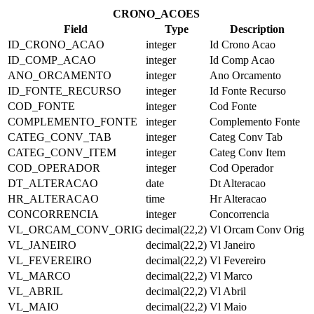
CRONO_ACOES
Field
Type
Description
ID_CRONO_ACAO
integer
Id Crono Acao
ID_COMP_ACAO
integer
Id Comp Acao
ANO_ORCAMENTO
integer
Ano Orcamento
ID_FONTE_RECURSO
integer
Id Fonte Recurso
COD_FONTE
integer
Cod Fonte
COMPLEMENTO_FONTE
integer
Complemento Fonte
CATEG_CONV_TAB
integer
Categ Conv Tab
CATEG_CONV_ITEM
integer
Categ Conv Item
COD_OPERADOR
integer
Cod Operador
DT_ALTERACAO
date
Dt Alteracao
HR_ALTERACAO
time
Hr Alteracao
CONCORRENCIA
integer
Concorrencia
VL_ORCAM_CONV_ORIG
decimal(22,2)
Vl Orcam Conv Orig
VL_JANEIRO
decimal(22,2)
Vl Janeiro
VL_FEVEREIRO
decimal(22,2)
Vl Fevereiro
VL_MARCO
decimal(22,2)
Vl Marco
VL_ABRIL
decimal(22,2)
Vl Abril
VL_MAIO
decimal(22,2)
Vl Maio