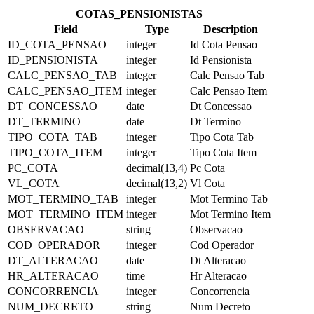
COTAS_PENSIONISTAS
Field
Type
Description
ID_COTA_PENSAO
integer
Id Cota Pensao
ID_PENSIONISTA
integer
Id Pensionista
CALC_PENSAO_TAB
integer
Calc Pensao Tab
CALC_PENSAO_ITEM
integer
Calc Pensao Item
DT_CONCESSAO
date
Dt Concessao
DT_TERMINO
date
Dt Termino
TIPO_COTA_TAB
integer
Tipo Cota Tab
TIPO_COTA_ITEM
integer
Tipo Cota Item
PC_COTA
decimal(13,4)
Pc Cota
VL_COTA
decimal(13,2)
Vl Cota
MOT_TERMINO_TAB
integer
Mot Termino Tab
MOT_TERMINO_ITEM
integer
Mot Termino Item
OBSERVACAO
string
Observacao
COD_OPERADOR
integer
Cod Operador
DT_ALTERACAO
date
Dt Alteracao
HR_ALTERACAO
time
Hr Alteracao
CONCORRENCIA
integer
Concorrencia
NUM_DECRETO
string
Num Decreto