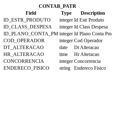
CONTAB_PATR
Field
Type
Description
ID_ESTR_PRODUTO
integer
Id Estr Produto
ID_CLASS_DESPESA
integer
Id Class Despesa
ID_PLANO_CONTA_PM
integer
Id Plano Conta Pm
COD_OPERADOR
integer
Cod Operador
DT_ALTERACAO
date
Dt Alteracao
HR_ALTERACAO
time
Hr Alteracao
CONCORRENCIA
integer
Concorrencia
ENDERECO_FISICO
string
Endereco Fisico