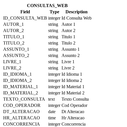
CONSULTAS_WEB
Field
Type
Description
ID_CONSULTA_WEB
integer
Id Consulta Web
AUTOR_1
string
Autor 1
AUTOR_2
string
Autor 2
TITULO_1
string
Titulo 1
TITULO_2
string
Titulo 2
ASSUNTO_1
string
Assunto 1
ASSUNTO_2
string
Assunto 2
LIVRE_1
string
Livre 1
LIVRE_2
string
Livre 2
ID_IDIOMA_1
integer
Id Idioma 1
ID_IDIOMA_2
integer
Id Idioma 2
ID_MATERIAL_1
integer
Id Material 1
ID_MATERIAL_2
integer
Id Material 2
TEXTO_CONSULTA
text
Texto Consulta
COD_OPERADOR
integer
Cod Operador
DT_ALTERACAO
date
Dt Alteracao
HR_ALTERACAO
time
Hr Alteracao
CONCORRENCIA
integer
Concorrencia