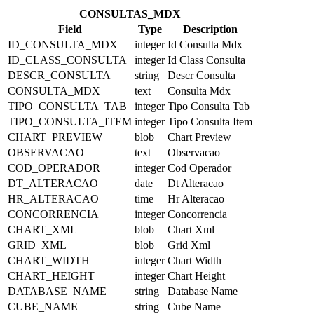
CONSULTAS_MDX
Field
Type
Description
ID_CONSULTA_MDX
integer
Id Consulta Mdx
ID_CLASS_CONSULTA
integer
Id Class Consulta
DESCR_CONSULTA
string
Descr Consulta
CONSULTA_MDX
text
Consulta Mdx
TIPO_CONSULTA_TAB
integer
Tipo Consulta Tab
TIPO_CONSULTA_ITEM
integer
Tipo Consulta Item
CHART_PREVIEW
blob
Chart Preview
OBSERVACAO
text
Observacao
COD_OPERADOR
integer
Cod Operador
DT_ALTERACAO
date
Dt Alteracao
HR_ALTERACAO
time
Hr Alteracao
CONCORRENCIA
integer
Concorrencia
CHART_XML
blob
Chart Xml
GRID_XML
blob
Grid Xml
CHART_WIDTH
integer
Chart Width
CHART_HEIGHT
integer
Chart Height
DATABASE_NAME
string
Database Name
CUBE_NAME
string
Cube Name