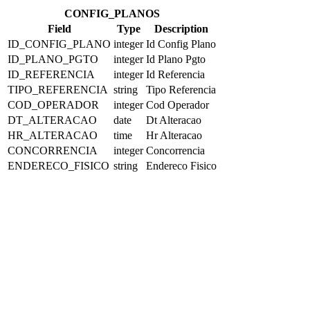
CONFIG_PLANOS
Field
Type
Description
ID_CONFIG_PLANO
integer
Id Config Plano
ID_PLANO_PGTO
integer
Id Plano Pgto
ID_REFERENCIA
integer
Id Referencia
TIPO_REFERENCIA
string
Tipo Referencia
COD_OPERADOR
integer
Cod Operador
DT_ALTERACAO
date
Dt Alteracao
HR_ALTERACAO
time
Hr Alteracao
CONCORRENCIA
integer
Concorrencia
ENDERECO_FISICO
string
Endereco Fisico