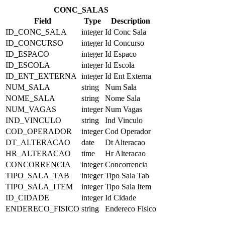
CONC_SALAS
Field
Type
Description
ID_CONC_SALA
integer
Id Conc Sala
ID_CONCURSO
integer
Id Concurso
ID_ESPACO
integer
Id Espaco
ID_ESCOLA
integer
Id Escola
ID_ENT_EXTERNA
integer
Id Ent Externa
NUM_SALA
string
Num Sala
NOME_SALA
string
Nome Sala
NUM_VAGAS
integer
Num Vagas
IND_VINCULO
string
Ind Vinculo
COD_OPERADOR
integer
Cod Operador
DT_ALTERACAO
date
Dt Alteracao
HR_ALTERACAO
time
Hr Alteracao
CONCORRENCIA
integer
Concorrencia
TIPO_SALA_TAB
integer
Tipo Sala Tab
TIPO_SALA_ITEM
integer
Tipo Sala Item
ID_CIDADE
integer
Id Cidade
ENDERECO_FISICO
string
Endereco Fisico