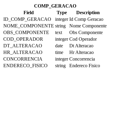
COMP_GERACAO
Field
Type
Description
ID_COMP_GERACAO
integer
Id Comp Geracao
NOME_COMPONENTE
string
Nome Componente
OBS_COMPONENTE
text
Obs Componente
COD_OPERADOR
integer
Cod Operador
DT_ALTERACAO
date
Dt Alteracao
HR_ALTERACAO
time
Hr Alteracao
CONCORRENCIA
integer
Concorrencia
ENDERECO_FISICO
string
Endereco Fisico