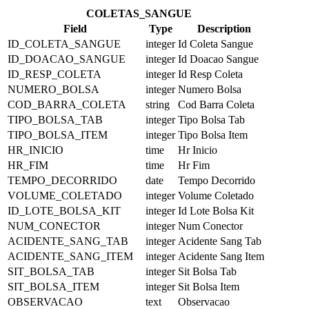
COLETAS_SANGUE
Field
Type
Description
ID_COLETA_SANGUE
integer
Id Coleta Sangue
ID_DOACAO_SANGUE
integer
Id Doacao Sangue
ID_RESP_COLETA
integer
Id Resp Coleta
NUMERO_BOLSA
integer
Numero Bolsa
COD_BARRA_COLETA
string
Cod Barra Coleta
TIPO_BOLSA_TAB
integer
Tipo Bolsa Tab
TIPO_BOLSA_ITEM
integer
Tipo Bolsa Item
HR_INICIO
time
Hr Inicio
HR_FIM
time
Hr Fim
TEMPO_DECORRIDO
date
Tempo Decorrido
VOLUME_COLETADO
integer
Volume Coletado
ID_LOTE_BOLSA_KIT
integer
Id Lote Bolsa Kit
NUM_CONECTOR
integer
Num Conector
ACIDENTE_SANG_TAB
integer
Acidente Sang Tab
ACIDENTE_SANG_ITEM
integer
Acidente Sang Item
SIT_BOLSA_TAB
integer
Sit Bolsa Tab
SIT_BOLSA_ITEM
integer
Sit Bolsa Item
OBSERVACAO
text
Observacao