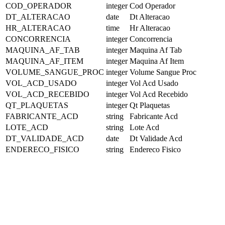
COD_OPERADOR
integer
Cod Operador
DT_ALTERACAO
date
Dt Alteracao
HR_ALTERACAO
time
Hr Alteracao
CONCORRENCIA
integer
Concorrencia
MAQUINA_AF_TAB
integer
Maquina Af Tab
MAQUINA_AF_ITEM
integer
Maquina Af Item
VOLUME_SANGUE_PROC
integer
Volume Sangue Proc
VOL_ACD_USADO
integer
Vol Acd Usado
VOL_ACD_RECEBIDO
integer
Vol Acd Recebido
QT_PLAQUETAS
integer
Qt Plaquetas
FABRICANTE_ACD
string
Fabricante Acd
LOTE_ACD
string
Lote Acd
DT_VALIDADE_ACD
date
Dt Validade Acd
ENDERECO_FISICO
string
Endereco Fisico