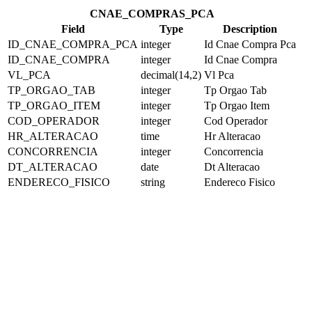
CNAE_COMPRAS_PCA
Field
Type
Description
ID_CNAE_COMPRA_PCA
integer
Id Cnae Compra Pca
ID_CNAE_COMPRA
integer
Id Cnae Compra
VL_PCA
decimal(14,2)
Vl Pca
TP_ORGAO_TAB
integer
Tp Orgao Tab
TP_ORGAO_ITEM
integer
Tp Orgao Item
COD_OPERADOR
integer
Cod Operador
HR_ALTERACAO
time
Hr Alteracao
CONCORRENCIA
integer
Concorrencia
DT_ALTERACAO
date
Dt Alteracao
ENDERECO_FISICO
string
Endereco Fisico