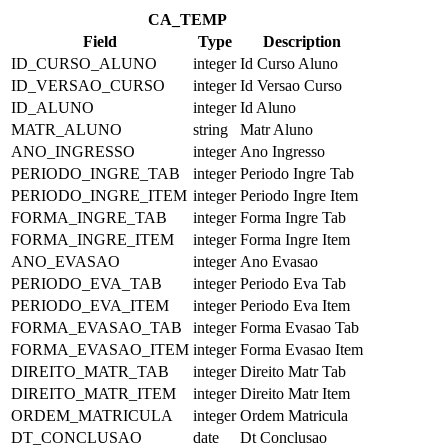
CA_TEMP
Field
Type
Description
ID_CURSO_ALUNO
integer
Id Curso Aluno
ID_VERSAO_CURSO
integer
Id Versao Curso
ID_ALUNO
integer
Id Aluno
MATR_ALUNO
string
Matr Aluno
ANO_INGRESSO
integer
Ano Ingresso
PERIODO_INGRE_TAB
integer
Periodo Ingre Tab
PERIODO_INGRE_ITEM
integer
Periodo Ingre Item
FORMA_INGRE_TAB
integer
Forma Ingre Tab
FORMA_INGRE_ITEM
integer
Forma Ingre Item
ANO_EVASAO
integer
Ano Evasao
PERIODO_EVA_TAB
integer
Periodo Eva Tab
PERIODO_EVA_ITEM
integer
Periodo Eva Item
FORMA_EVASAO_TAB
integer
Forma Evasao Tab
FORMA_EVASAO_ITEM
integer
Forma Evasao Item
DIREITO_MATR_TAB
integer
Direito Matr Tab
DIREITO_MATR_ITEM
integer
Direito Matr Item
ORDEM_MATRICULA
integer
Ordem Matricula
DT_CONCLUSAO
date
Dt Conclusao