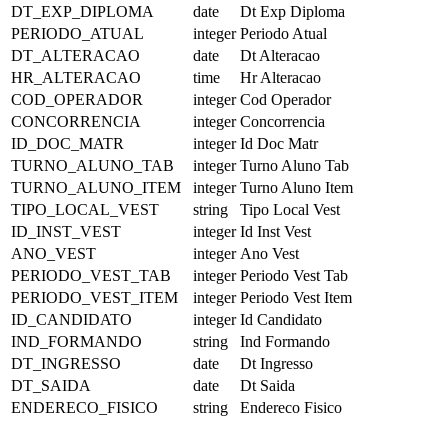
DT_EXP_DIPLOMA
date
Dt Exp Diploma
PERIODO_ATUAL
integer
Periodo Atual
DT_ALTERACAO
date
Dt Alteracao
HR_ALTERACAO
time
Hr Alteracao
COD_OPERADOR
integer
Cod Operador
CONCORRENCIA
integer
Concorrencia
ID_DOC_MATR
integer
Id Doc Matr
TURNO_ALUNO_TAB
integer
Turno Aluno Tab
TURNO_ALUNO_ITEM
integer
Turno Aluno Item
TIPO_LOCAL_VEST
string
Tipo Local Vest
ID_INST_VEST
integer
Id Inst Vest
ANO_VEST
integer
Ano Vest
PERIODO_VEST_TAB
integer
Periodo Vest Tab
PERIODO_VEST_ITEM
integer
Periodo Vest Item
ID_CANDIDATO
integer
Id Candidato
IND_FORMANDO
string
Ind Formando
DT_INGRESSO
date
Dt Ingresso
DT_SAIDA
date
Dt Saida
ENDERECO_FISICO
string
Endereco Fisico