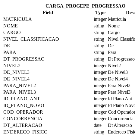
CARGA_PROGEPE_PROGRESSAO
Field
Type
Desc
MATRICULA
integer
Matricula
NOME
string
Nome
CARGO
string
Cargo
NIVEL_CLASSIFICACAO
string
Nivel Classifi
DE
string
De
PARA
string
Para
DT_PROGRESSAO
string
Dt Progressao
NIVEL2
integer
Nivel2
DE_NIVEL3
integer
De Nivel3
DE_NIVEL4
integer
De Nivel4
PARA_NIVEL2
integer
Para Nivel2
PARA_NIVEL3
integer
Para Nivel3
ID_PLANO_ANT
integer
Id Plano Ant
ID_PLANO_NOVO
integer
Id Plano Nov
COD_OPERADOR
integer
Cod Operado
CONCORRENCIA
integer
Concorrencia
DT_ALTERACAO
date
Dt Alteracao
ENDERECO_FISICO
string
Endereco Fisi