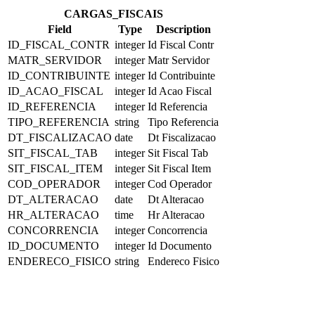
CARGAS_FISCAIS
Field
Type
Description
ID_FISCAL_CONTR
integer
Id Fiscal Contr
MATR_SERVIDOR
integer
Matr Servidor
ID_CONTRIBUINTE
integer
Id Contribuinte
ID_ACAO_FISCAL
integer
Id Acao Fiscal
ID_REFERENCIA
integer
Id Referencia
TIPO_REFERENCIA
string
Tipo Referencia
DT_FISCALIZACAO
date
Dt Fiscalizacao
SIT_FISCAL_TAB
integer
Sit Fiscal Tab
SIT_FISCAL_ITEM
integer
Sit Fiscal Item
COD_OPERADOR
integer
Cod Operador
DT_ALTERACAO
date
Dt Alteracao
HR_ALTERACAO
time
Hr Alteracao
CONCORRENCIA
integer
Concorrencia
ID_DOCUMENTO
integer
Id Documento
ENDERECO_FISICO
string
Endereco Fisico