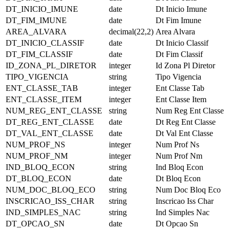
DT_INICIO_IMUNE
date
Dt Inicio Imune
DT_FIM_IMUNE
date
Dt Fim Imune
AREA_ALVARA
decimal(22,2)
Area Alvara
DT_INICIO_CLASSIF
date
Dt Inicio Classif
DT_FIM_CLASSIF
date
Dt Fim Classif
ID_ZONA_PL_DIRETOR
integer
Id Zona Pl Diretor
TIPO_VIGENCIA
string
Tipo Vigencia
ENT_CLASSE_TAB
integer
Ent Classe Tab
ENT_CLASSE_ITEM
integer
Ent Classe Item
NUM_REG_ENT_CLASSE
string
Num Reg Ent Classe
DT_REG_ENT_CLASSE
date
Dt Reg Ent Classe
DT_VAL_ENT_CLASSE
date
Dt Val Ent Classe
NUM_PROF_NS
integer
Num Prof Ns
NUM_PROF_NM
integer
Num Prof Nm
IND_BLOQ_ECON
string
Ind Bloq Econ
DT_BLOQ_ECON
date
Dt Bloq Econ
NUM_DOC_BLOQ_ECO
string
Num Doc Bloq Eco
INSCRICAO_ISS_CHAR
string
Inscricao Iss Char
IND_SIMPLES_NAC
string
Ind Simples Nac
DT_OPCAO_SN
date
Dt Opcao Sn