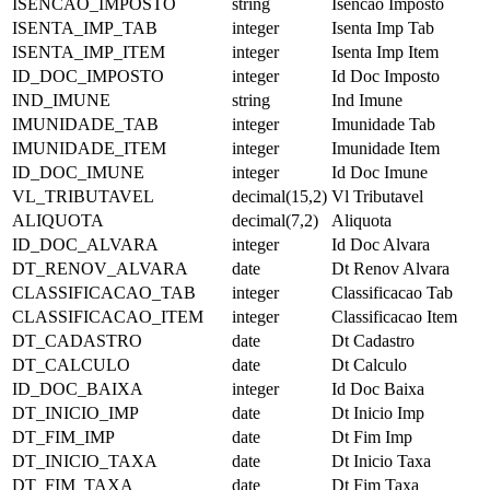
ISENCAO_IMPOSTO
string
Isencao Imposto
ISENTA_IMP_TAB
integer
Isenta Imp Tab
ISENTA_IMP_ITEM
integer
Isenta Imp Item
ID_DOC_IMPOSTO
integer
Id Doc Imposto
IND_IMUNE
string
Ind Imune
IMUNIDADE_TAB
integer
Imunidade Tab
IMUNIDADE_ITEM
integer
Imunidade Item
ID_DOC_IMUNE
integer
Id Doc Imune
VL_TRIBUTAVEL
decimal(15,2)
Vl Tributavel
ALIQUOTA
decimal(7,2)
Aliquota
ID_DOC_ALVARA
integer
Id Doc Alvara
DT_RENOV_ALVARA
date
Dt Renov Alvara
CLASSIFICACAO_TAB
integer
Classificacao Tab
CLASSIFICACAO_ITEM
integer
Classificacao Item
DT_CADASTRO
date
Dt Cadastro
DT_CALCULO
date
Dt Calculo
ID_DOC_BAIXA
integer
Id Doc Baixa
DT_INICIO_IMP
date
Dt Inicio Imp
DT_FIM_IMP
date
Dt Fim Imp
DT_INICIO_TAXA
date
Dt Inicio Taxa
DT_FIM_TAXA
date
Dt Fim Taxa