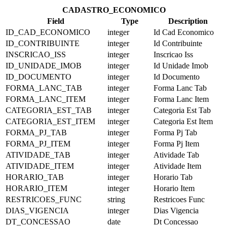
CADASTRO_ECONOMICO
Field
Type
Description
ID_CAD_ECONOMICO
integer
Id Cad Economico
ID_CONTRIBUINTE
integer
Id Contribuinte
INSCRICAO_ISS
integer
Inscricao Iss
ID_UNIDADE_IMOB
integer
Id Unidade Imob
ID_DOCUMENTO
integer
Id Documento
FORMA_LANC_TAB
integer
Forma Lanc Tab
FORMA_LANC_ITEM
integer
Forma Lanc Item
CATEGORIA_EST_TAB
integer
Categoria Est Tab
CATEGORIA_EST_ITEM
integer
Categoria Est Item
FORMA_PJ_TAB
integer
Forma Pj Tab
FORMA_PJ_ITEM
integer
Forma Pj Item
ATIVIDADE_TAB
integer
Atividade Tab
ATIVIDADE_ITEM
integer
Atividade Item
HORARIO_TAB
integer
Horario Tab
HORARIO_ITEM
integer
Horario Item
RESTRICOES_FUNC
string
Restricoes Func
DIAS_VIGENCIA
integer
Dias Vigencia
DT_CONCESSAO
date
Dt Concessao