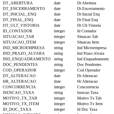
DT_ABERTURA
date
Dt Abertura
DT_ENCERRAMENTO
date
Dt Encerramento
DT_INICIAL_ENQ
date
Dt Inicial Enq
DT_FINAL_ENQ
date
Dt Final Enq
DT_ULT_VISTORIA
date
Dt Ult Vistoria
ID_CONTADOR
integer
Id Contador
SITUACAO_TAB
integer
Situacao Tab
SITUACAO_ITEM
integer
Situacao Item
IND_MICROEMPRESA
string
Ind Microempresa
IND_PRAZO_ALVARA
string
Ind Prazo Alvara
IND_ENQUADRAMENTO
string
Ind Enquadramento
DOC_PENDENTES
string
Doc Pendentes
COD_OPERADOR
integer
Cod Operador
DT_ALTERACAO
date
Dt Alteracao
HR_ALTERACAO
time
Hr Alteracao
CONCORRENCIA
integer
Concorrencia
ISENCAO_TAXA
string
Isencao Taxa
MOTIVO_TX_TAB
integer
Motivo Tx Tab
MOTIVO_TX_ITEM
integer
Motivo Tx Item
ID_DOC_TAXA
integer
Id Doc Taxa