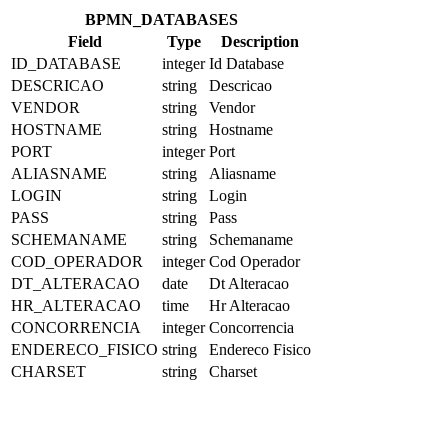
BPMN_DATABASES
Field
Type
Description
ID_DATABASE
integer
Id Database
DESCRICAO
string
Descricao
VENDOR
string
Vendor
HOSTNAME
string
Hostname
PORT
integer
Port
ALIASNAME
string
Aliasname
LOGIN
string
Login
PASS
string
Pass
SCHEMANAME
string
Schemaname
COD_OPERADOR
integer
Cod Operador
DT_ALTERACAO
date
Dt Alteracao
HR_ALTERACAO
time
Hr Alteracao
CONCORRENCIA
integer
Concorrencia
ENDERECO_FISICO
string
Endereco Fisico
CHARSET
string
Charset