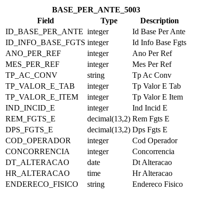
BASE_PER_ANTE_5003
Field
Type
Description
ID_BASE_PER_ANTE
integer
Id Base Per Ante
ID_INFO_BASE_FGTS
integer
Id Info Base Fgts
ANO_PER_REF
integer
Ano Per Ref
MES_PER_REF
integer
Mes Per Ref
TP_AC_CONV
string
Tp Ac Conv
TP_VALOR_E_TAB
integer
Tp Valor E Tab
TP_VALOR_E_ITEM
integer
Tp Valor E Item
IND_INCID_E
integer
Ind Incid E
REM_FGTS_E
decimal(13,2)
Rem Fgts E
DPS_FGTS_E
decimal(13,2)
Dps Fgts E
COD_OPERADOR
integer
Cod Operador
CONCORRENCIA
integer
Concorrencia
DT_ALTERACAO
date
Dt Alteracao
HR_ALTERACAO
time
Hr Alteracao
ENDERECO_FISICO
string
Endereco Fisico