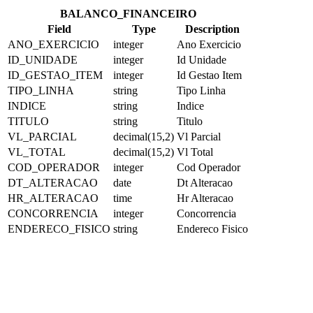
BALANCO_FINANCEIRO
Field
Type
Description
ANO_EXERCICIO
integer
Ano Exercicio
ID_UNIDADE
integer
Id Unidade
ID_GESTAO_ITEM
integer
Id Gestao Item
TIPO_LINHA
string
Tipo Linha
INDICE
string
Indice
TITULO
string
Titulo
VL_PARCIAL
decimal(15,2)
Vl Parcial
VL_TOTAL
decimal(15,2)
Vl Total
COD_OPERADOR
integer
Cod Operador
DT_ALTERACAO
date
Dt Alteracao
HR_ALTERACAO
time
Hr Alteracao
CONCORRENCIA
integer
Concorrencia
ENDERECO_FISICO
string
Endereco Fisico