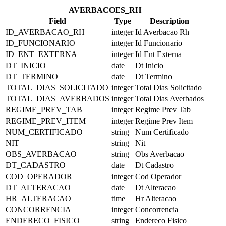
AVERBACOES_RH
Field
Type
Description
ID_AVERBACAO_RH
integer
Id Averbacao Rh
ID_FUNCIONARIO
integer
Id Funcionario
ID_ENT_EXTERNA
integer
Id Ent Externa
DT_INICIO
date
Dt Inicio
DT_TERMINO
date
Dt Termino
TOTAL_DIAS_SOLICITADO
integer
Total Dias Solicitado
TOTAL_DIAS_AVERBADOS
integer
Total Dias Averbados
REGIME_PREV_TAB
integer
Regime Prev Tab
REGIME_PREV_ITEM
integer
Regime Prev Item
NUM_CERTIFICADO
string
Num Certificado
NIT
string
Nit
OBS_AVERBACAO
string
Obs Averbacao
DT_CADASTRO
date
Dt Cadastro
COD_OPERADOR
integer
Cod Operador
DT_ALTERACAO
date
Dt Alteracao
HR_ALTERACAO
time
Hr Alteracao
CONCORRENCIA
integer
Concorrencia
ENDERECO_FISICO
string
Endereco Fisico