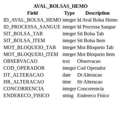
AVAL_BOLSAS_HEMO
Field
Type
Description
ID_AVAL_BOLSA_HEMO
integer
Id Aval Bolsa Hemo
ID_PROCESSA_SANGUE
integer
Id Processa Sangue
SIT_BOLSA_TAB
integer
Sit Bolsa Tab
SIT_BOLSA_ITEM
integer
Sit Bolsa Item
MOT_BLOQUEIO_TAB
integer
Mot Bloqueio Tab
MOT_BLOQUEIO_ITEM
integer
Mot Bloqueio Item
OBSERVACAO
text
Observacao
COD_OPERADOR
integer
Cod Operador
DT_ALTERACAO
date
Dt Alteracao
HR_ALTERACAO
time
Hr Alteracao
CONCORRENCIA
integer
Concorrencia
ENDERECO_FISICO
string
Endereco Fisico