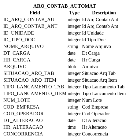
ARQ_CONTAB_AUTOMAT
Field
Type
Description
ID_ARQ_CONTAB_AUT
integer
Id Arq Contab Aut
ID_ARQ_CONTAB_ANT
integer
Id Arq Contab Ant
ID_UNIDADE
integer
Id Unidade
ID_TIPO_DOC
integer
Id Tipo Doc
NOME_ARQUIVO
string
Nome Arquivo
DT_CARGA
date
Dt Carga
HR_CARGA
date
Hr Carga
ARQUIVO
blob
Arquivo
SITUACAO_ARQ_TAB
integer
Situacao Arq Tab
SITUACAO_ARQ_ITEM
integer
Situacao Arq Item
TIPO_LANCAMENTO_TAB
integer
Tipo Lancamento Tab
TIPO_LANCAMENTO_ITEM
integer
Tipo Lancamento Item
NUM_LOTE
integer
Num Lote
COD_EMPRESA
string
Cod Empresa
COD_OPERADOR
integer
Cod Operador
DT_ALTERACAO
date
Dt Alteracao
HR_ALTERACAO
time
Hr Alteracao
CONCORRENCIA
integer
Concorrencia