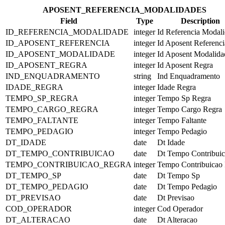
APOSENT_REFERENCIA_MODALIDADES
Field
Type
Description
ID_REFERENCIA_MODALIDADE
integer
Id Referencia Modal
ID_APOSENT_REFERENCIA
integer
Id Aposent Referenci
ID_APOSENT_MODALIDADE
integer
Id Aposent Modalida
ID_APOSENT_REGRA
integer
Id Aposent Regra
IND_ENQUADRAMENTO
string
Ind Enquadramento
IDADE_REGRA
integer
Idade Regra
TEMPO_SP_REGRA
integer
Tempo Sp Regra
TEMPO_CARGO_REGRA
integer
Tempo Cargo Regra
TEMPO_FALTANTE
integer
Tempo Faltante
TEMPO_PEDAGIO
integer
Tempo Pedagio
DT_IDADE
date
Dt Idade
DT_TEMPO_CONTRIBUICAO
date
Dt Tempo Contribui
TEMPO_CONTRIBUICAO_REGRA
integer
Tempo Contribuicao
DT_TEMPO_SP
date
Dt Tempo Sp
DT_TEMPO_PEDAGIO
date
Dt Tempo Pedagio
DT_PREVISAO
date
Dt Previsao
COD_OPERADOR
integer
Cod Operador
DT_ALTERACAO
date
Dt Alteracao